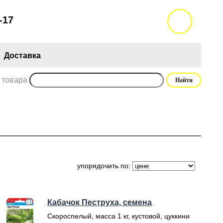
-17
Доставка
 товара
упорядочить по:
Кабачок Пеструха, семена
Скороспелый, масса 1 кг, кустовой, цуккини